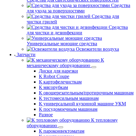
Средства
для ухода за поверхностями
Средства для
чистки грилей
Средства
для чистки и дезинфекции
Универсальные моющие средства
Освежители воздуха
Запчасти
К
механическому оборудованию
Диски для нарезки
К Robot Coupe
К картофелечисткам
К мясорубкам
К овощерезательным/протирочным машинам
К тестомесильным машинам
К универсальной кухонной машине УКМ
К посудомоечным машинам
Разное
К тепловому
оборудованию
К пароконвектоматам