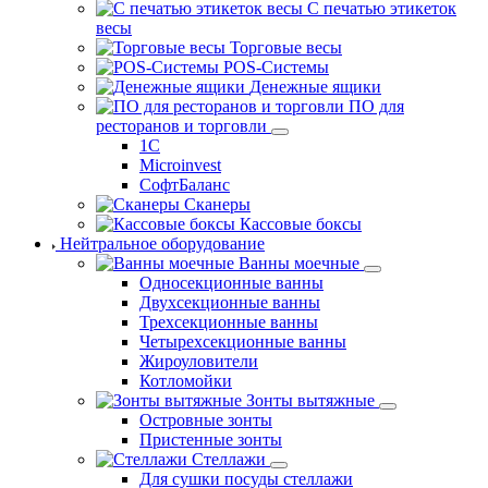
С печатью этикеток
весы
Торговые весы
POS-Системы
Денежные ящики
ПО для
ресторанов и торговли
1С
Microinvest
СофтБаланс
Сканеры
Кассовые боксы
Нейтральное оборудование
Ванны моечные
Односекционные ванны
Двухсекционные ванны
Трехсекционные ванны
Четырехсекционные ванны
Жироуловители
Котломойки
Зонты вытяжные
Островные зонты
Пристенные зонты
Стеллажи
Для сушки посуды стеллажи