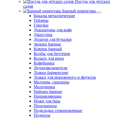
Посуда для детских
садов
Барный инвентарь
Бокалы металлические
Гейзеры
Горелки
Декораторы для кофе
Джиггеры
Дозатор для бутылки
Звонки барные
Коврик барный
Колбы для биттеров
Кольцо для вина
Кофейники
Ледоизмельчители
Ложки барменские
Ложки для мороженого и фруктов
Мадлеры, сквизеры
Молочники
Наборы барные
Направляющие
Ножи для бара
Пепельницы
Подкладки сервировачные
Подносы