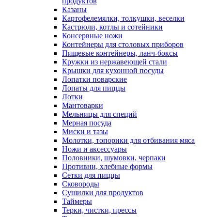
продуктов
Казаны
Картофелемялки, толкушки, веселки
Кастрюли, котлы и сотейники
Консервные ножи
Контейнеры для столовых приборов
Пищевые контейнеры, ланч-боксы
Кружки из нержавеющей стали
Крышки для кухонной посуды
Лопатки поварские
Лопаты для пиццы
Лотки
Мантоварки
Мельницы для специй
Мерная посуда
Миски и тазы
Молотки, топорики для отбивания мяса
Ножи и аксессуары
Половники, шумовки, черпаки
Противни, хлебные формы
Сетки для пиццы
Сковороды
Сушилки для продуктов
Таймеры
Терки, чистки, прессы