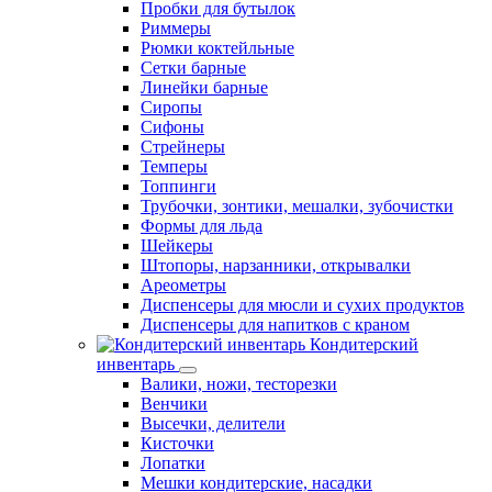
Пробки для бутылок
Риммеры
Рюмки коктейльные
Сетки барные
Линейки барные
Сиропы
Сифоны
Стрейнеры
Темперы
Топпинги
Трубочки, зонтики, мешалки, зубочистки
Формы для льда
Шейкеры
Штопоры, нарзанники, открывалки
Ареометры
Диспенсеры для мюсли и сухих продуктов
Диспенсеры для напитков с краном
Кондитерский
инвентарь
Валики, ножи, тесторезки
Венчики
Высечки, делители
Кисточки
Лопатки
Мешки кондитерские, насадки