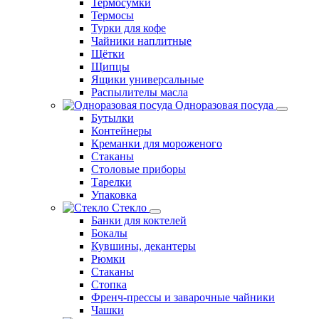
Термосумки
Термосы
Турки для кофе
Чайники наплитные
Щётки
Щипцы
Ящики универсальные
Распылителы масла
Одноразовая посуда
Бутылки
Контейнеры
Креманки для мороженого
Стаканы
Столовые приборы
Тарелки
Упаковка
Стекло
Банки для коктелей
Бокалы
Кувшины, декантеры
Рюмки
Стаканы
Стопка
Френч-прессы и заварочные чайники
Чашки