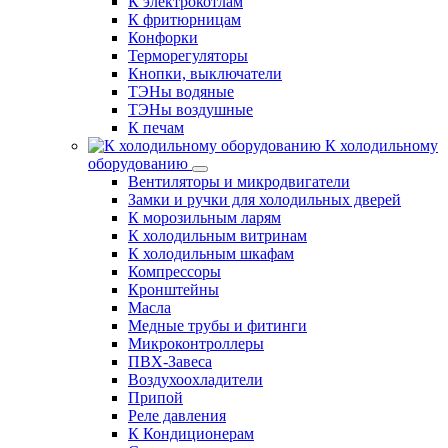
К электрокотлам
К фритюрницам
Конфорки
Терморегуляторы
Кнопки, выключатели
ТЭНы водяные
ТЭНы воздушные
К печам
К холодильному
оборудованию
Вентиляторы и микродвигатели
Замки и ручки для холодильных дверей
К морозильным ларям
К холодильным витринам
К холодильным шкафам
Компрессоры
Кронштейны
Масла
Медные трубы и фитинги
Микроконтроллеры
ПВХ-Завеса
Воздухоохладители
Припой
Реле давления
К Кондиционерам