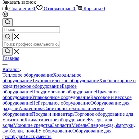
Заказать звонок
Сравнение
0
Отложенные
0
Корзина
0
Главная
—
Каталог
Тепловое оборудование
Холодильное
оборудование
Технологическое оборудование
Хлебопекарное и
кондитерское оборудование
Барное
оборудование
Посудомоечное оборудование
Прачечное
оборудование
Упаковочное оборудование
Кассовое и весовое
оборудование
Нейтральное оборудование
Оборудование для
раздачи
Альтернова
Санитарно-технологическое
оборудование
Посуда и инвентарь
Торговое оборудование для
магазинов
Климатическое оборудование
Кулеры для
воды
Моющие средства
Запчасти
Мебель
Спецодежда, фартуки,
футболки, поло
БУ оборудование
Оборудование для
фастфуда
Инструменты