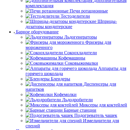
Дополнительная
комплектация
Печи ротационные
Тестоделители
Шприцы-
дозаторы кондитерские
Барное оборудование
Льдогенераторы
Фризеры для
мороженного
Сокоохладители
Кофемашины
Соковыжималки
Аппараты для
горячего шоколада
Блендеры
Диспенсеры для
напитков
Кофемолки
Льдодробители
Миксеры для коктейлей
Барные станции
Подогреватель чашек
Измельчители для
специй