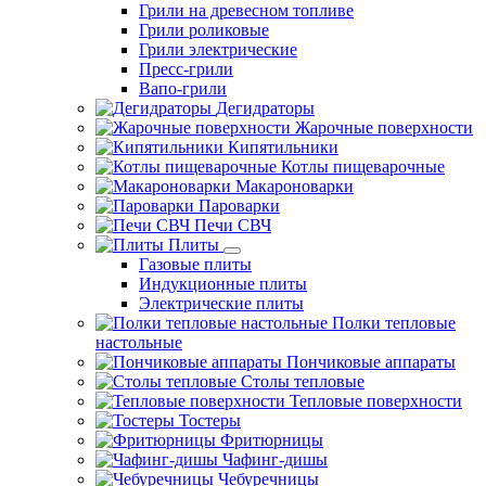
Грили на древесном топливе
Грили роликовые
Грили электрические
Пресс-грили
Вапо-грили
Дегидраторы
Жарочные поверхности
Кипятильники
Котлы пищеварочные
Макароноварки
Пароварки
Печи СВЧ
Плиты
Газовые плиты
Индукционные плиты
Электрические плиты
Полки тепловые
настольные
Пончиковые аппараты
Столы тепловые
Тепловые поверхности
Тостеры
Фритюрницы
Чафинг-дишы
Чебуречницы