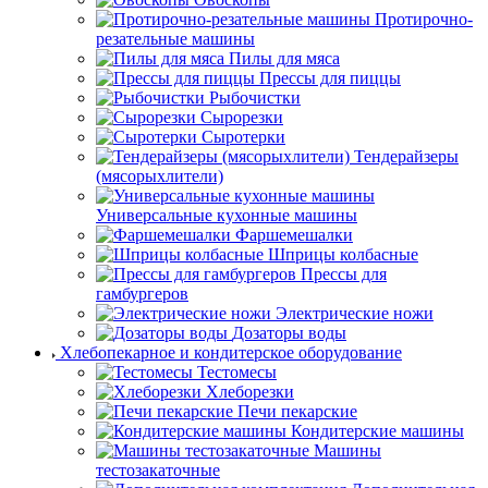
Протирочно-
резательные машины
Пилы для мяса
Прессы для пиццы
Рыбочистки
Сырорезки
Сыротерки
Тендерайзеры
(мясорыхлители)
Универсальные кухонные машины
Фаршемешалки
Шприцы колбасные
Прессы для
гамбургеров
Электрические ножи
Дозаторы воды
Хлебопекарное и кондитерское оборудование
Тестомесы
Хлеборезки
Печи пекарские
Кондитерские машины
Машины
тестозакаточные