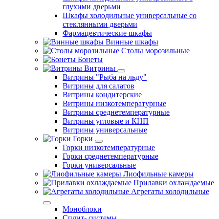
глухими дверьми
Шкафы холодильные универсальные со
стеклянными дверьми
Фармацевтические шкафы
Винные шкафы
Столы морозильные
Бонеты
Витрины
Витрины "Рыба на льду"
Витрины для салатов
Витрины кондитерские
Витрины низкотемпературные
Витрины среднетемпературные
Витрины угловые и КНП
Витрины универсальные
Горки
Горки низкотемпературные
Горки среднетемпературные
Горки универсальные
Лиофильные камеры
Прилавки охлаждаемые
Агрегаты холодильные
Моноблоки
Сплит- системы