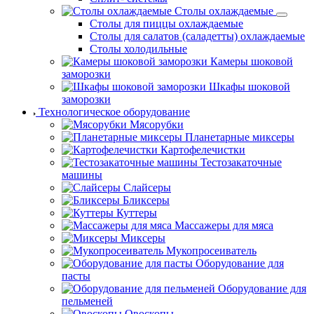
Столы охлаждаемые
Столы для пиццы охлаждаемые
Столы для салатов (саладетты) охлаждаемые
Столы холодильные
Камеры шоковой
заморозки
Шкафы шоковой
заморозки
Технологическое оборудование
Мясорубки
Планетарные миксеры
Картофелечистки
Тестозакаточные
машины
Слайсеры
Бликсеры
Куттеры
Массажеры для мяса
Миксеры
Мукопросеиватель
Оборудование для
пасты
Оборудование для
пельменей
Овоскопы