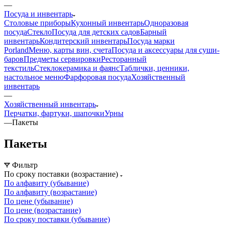
—
Посуда и инвентарь
Столовые приборы
Кухонный инвентарь
Одноразовая
посуда
Стекло
Посуда для детских садов
Барный
инвентарь
Кондитерский инвентарь
Посуда марки
Porland
Меню, карты вин, счета
Посуда и аксессуары для суши-
баров
Предметы сервировки
Ресторанный
текстиль
Стеклокерамика и фаянс
Таблички, ценники,
настольное меню
Фарфоровая посуда
Хозяйственный
инвентарь
—
Хозяйственный инвентарь
Перчатки, фартуки, шапочки
Урны
—
Пакеты
Пакеты
Фильтр
По сроку поставки (возрастание)
По алфавиту (убывание)
По алфавиту (возрастание)
По цене (убывание)
По цене (возрастание)
По сроку поставки (убывание)