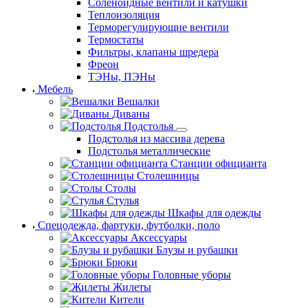
Соленоидные вентили и катушки
Теплоизоляция
Терморегулирующие вентили
Термостаты
Фильтры, клапаны шредера
Фреон
ТЭНы, ПЭНы
Мебель
Вешалки
Диваны
Подстолья
Подстолья из массива дерева
Подстолья металлические
Станции официанта
Столешницы
Столы
Стулья
Шкафы для одежды
Спецодежда, фартуки, футболки, поло
Аксессуары
Блузы и рубашки
Брюки
Головные уборы
Жилеты
Кители