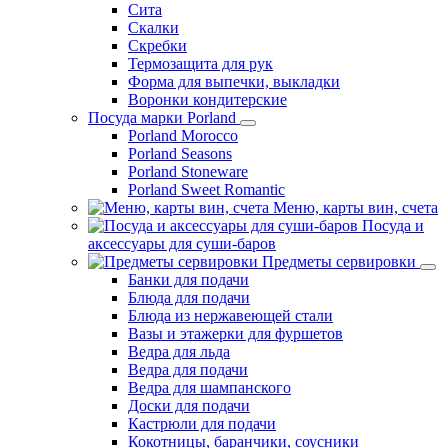
Сита
Скалки
Скребки
Термозащита для рук
Форма для выпечки, выкладки
Воронки кондитерские
Посуда марки Porland
Porland Morocco
Porland Seasons
Porland Stoneware
Porland Sweet Romantic
Меню, карты вин, счета
Посуда и
аксессуары для суши-баров
Предметы сервировки
Банки для подачи
Блюда для подачи
Блюда из нержавеющей стали
Вазы и этажерки для фуршетов
Ведра для льда
Ведра для подачи
Ведра для шампанского
Доски для подачи
Кастрюли для подачи
Кокотницы, баранчики, соусники