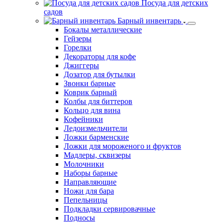
Посуда для детских
садов
Барный инвентарь
Бокалы металлические
Гейзеры
Горелки
Декораторы для кофе
Джиггеры
Дозатор для бутылки
Звонки барные
Коврик барный
Колбы для биттеров
Кольцо для вина
Кофейники
Ледоизмельчители
Ложки барменские
Ложки для мороженого и фруктов
Мадлеры, сквизеры
Молочники
Наборы барные
Направляющие
Ножи для бара
Пепельницы
Подкладки сервировачные
Подносы