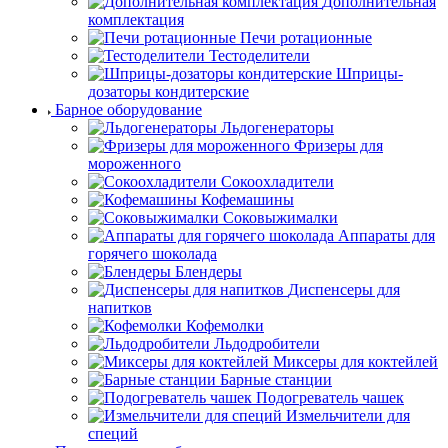
Дополнительная
комплектация
Печи ротационные
Тестоделители
Шприцы-
дозаторы кондитерские
Барное оборудование
Льдогенераторы
Фризеры для
мороженного
Сокоохладители
Кофемашины
Соковыжималки
Аппараты для
горячего шоколада
Блендеры
Диспенсеры для
напитков
Кофемолки
Льдодробители
Миксеры для коктейлей
Барные станции
Подогреватель чашек
Измельчители для
специй