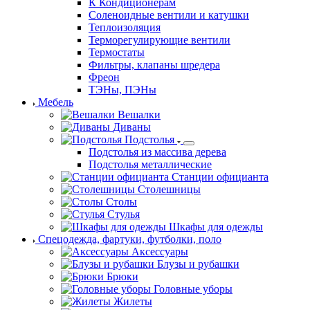
К Кондиционерам
Соленоидные вентили и катушки
Теплоизоляция
Терморегулирующие вентили
Термостаты
Фильтры, клапаны шредера
Фреон
ТЭНы, ПЭНы
Мебель
Вешалки
Диваны
Подстолья
Подстолья из массива дерева
Подстолья металлические
Станции официанта
Столешницы
Столы
Стулья
Шкафы для одежды
Спецодежда, фартуки, футболки, поло
Аксессуары
Блузы и рубашки
Брюки
Головные уборы
Жилеты