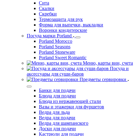
Сита
Скалки
Скребки
Термозащита для рук
Форма для выпечки, выкладки
Воронки кондитерские
Посуда марки Porland
Porland Morocco
Porland Seasons
Porland Stoneware
Porland Sweet Romantic
Меню, карты вин, счета
Посуда и
аксессуары для суши-баров
Предметы сервировки
Банки для подачи
Блюда для подачи
Блюда из нержавеющей стали
Вазы и этажерки для фуршетов
Ведра для льда
Ведра для подачи
Ведра для шампанского
Доски для подачи
Кастрюли для подачи