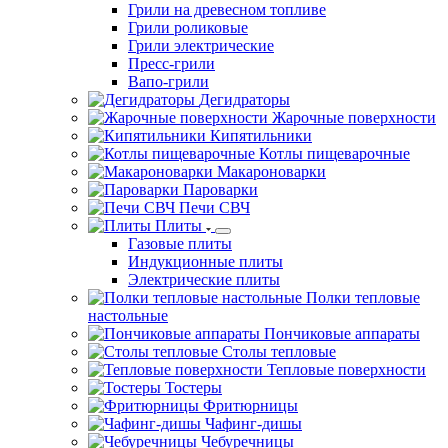
Грили на древесном топливе
Грили роликовые
Грили электрические
Пресс-грили
Вапо-грили
Дегидраторы
Жарочные поверхности
Кипятильники
Котлы пищеварочные
Макароноварки
Пароварки
Печи СВЧ
Плиты
Газовые плиты
Индукционные плиты
Электрические плиты
Полки тепловые
настольные
Пончиковые аппараты
Столы тепловые
Тепловые поверхности
Тостеры
Фритюрницы
Чафинг-дишы
Чебуречницы