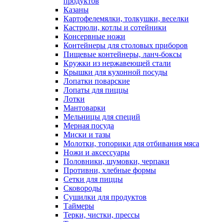
продуктов
Казаны
Картофелемялки, толкушки, веселки
Кастрюли, котлы и сотейники
Консервные ножи
Контейнеры для столовых приборов
Пищевые контейнеры, ланч-боксы
Кружки из нержавеющей стали
Крышки для кухонной посуды
Лопатки поварские
Лопаты для пиццы
Лотки
Мантоварки
Мельницы для специй
Мерная посуда
Миски и тазы
Молотки, топорики для отбивания мяса
Ножи и аксессуары
Половники, шумовки, черпаки
Противни, хлебные формы
Сетки для пиццы
Сковороды
Сушилки для продуктов
Таймеры
Терки, чистки, прессы