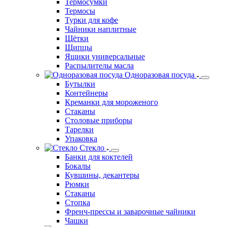
Термосумки
Термосы
Турки для кофе
Чайники наплитные
Щётки
Щипцы
Ящики универсальные
Распылителы масла
Одноразовая посуда
Бутылки
Контейнеры
Креманки для мороженого
Стаканы
Столовые приборы
Тарелки
Упаковка
Стекло
Банки для коктелей
Бокалы
Кувшины, декантеры
Рюмки
Стаканы
Стопка
Френч-прессы и заварочные чайники
Чашки