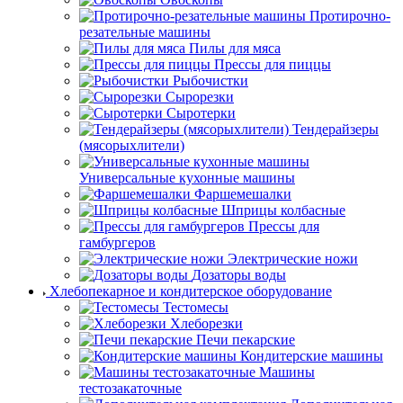
Протирочно-
резательные машины
Пилы для мяса
Прессы для пиццы
Рыбочистки
Сырорезки
Сыротерки
Тендерайзеры
(мясорыхлители)
Универсальные кухонные машины
Фаршемешалки
Шприцы колбасные
Прессы для
гамбургеров
Электрические ножи
Дозаторы воды
Хлебопекарное и кондитерское оборудование
Тестомесы
Хлеборезки
Печи пекарские
Кондитерские машины
Машины
тестозакаточные