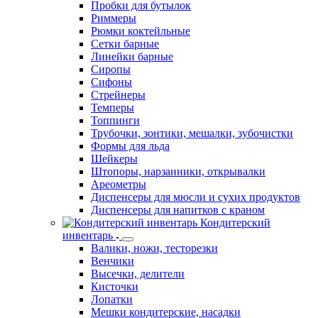
Пробки для бутылок
Риммеры
Рюмки коктейльные
Сетки барные
Линейки барные
Сиропы
Сифоны
Стрейнеры
Темперы
Топпинги
Трубочки, зонтики, мешалки, зубочистки
Формы для льда
Шейкеры
Штопоры, нарзанники, открывалки
Ареометры
Диспенсеры для мюсли и сухих продуктов
Диспенсеры для напитков с краном
Кондитерский
инвентарь
Валики, ножи, тесторезки
Венчики
Высечки, делители
Кисточки
Лопатки
Мешки кондитерские, насадки