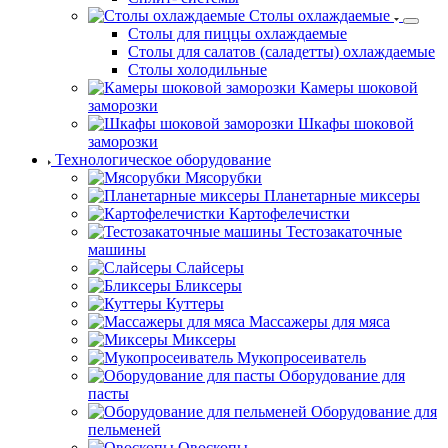
Столы охлаждаемые
Столы для пиццы охлаждаемые
Столы для салатов (саладетты) охлаждаемые
Столы холодильные
Камеры шоковой
заморозки
Шкафы шоковой
заморозки
Технологическое оборудование
Мясорубки
Планетарные миксеры
Картофелечистки
Тестозакаточные
машины
Слайсеры
Бликсеры
Куттеры
Массажеры для мяса
Миксеры
Мукопросеиватель
Оборудование для
пасты
Оборудование для
пельменей
Овоскопы