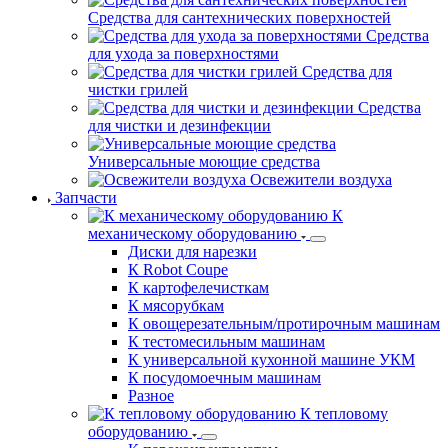
Средства для сантехнических поверхностей
Средства
для ухода за поверхностями
Средства для
чистки грилей
Средства
для чистки и дезинфекции
Универсальные моющие средства
Освежители воздуха
Запчасти
К
механическому оборудованию
Диски для нарезки
К Robot Coupe
К картофелечисткам
К мясорубкам
К овощерезательным/протирочным машинам
К тестомесильным машинам
К универсальной кухонной машине УКМ
К посудомоечным машинам
Разное
К тепловому
оборудованию