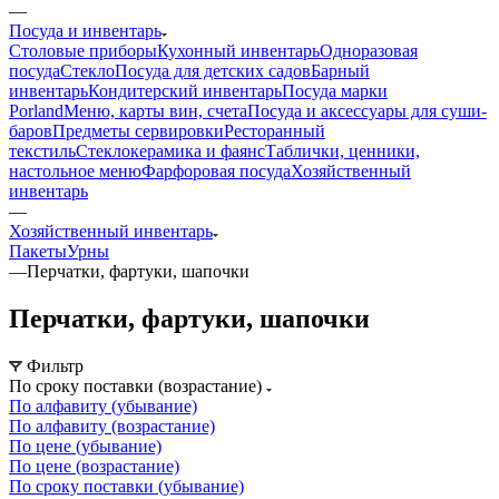
—
Посуда и инвентарь
Столовые приборы
Кухонный инвентарь
Одноразовая
посуда
Стекло
Посуда для детских садов
Барный
инвентарь
Кондитерский инвентарь
Посуда марки
Porland
Меню, карты вин, счета
Посуда и аксессуары для суши-
баров
Предметы сервировки
Ресторанный
текстиль
Стеклокерамика и фаянс
Таблички, ценники,
настольное меню
Фарфоровая посуда
Хозяйственный
инвентарь
—
Хозяйственный инвентарь
Пакеты
Урны
—
Перчатки, фартуки, шапочки
Перчатки, фартуки, шапочки
Фильтр
По сроку поставки (возрастание)
По алфавиту (убывание)
По алфавиту (возрастание)
По цене (убывание)
По цене (возрастание)
По сроку поставки (убывание)