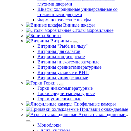
глухими дверьми
Шкафы холодильные универсальные со
стеклянными дверьми
Фармацевтические шкафы
Винные шкафы
Столы морозильные
Бонеты
Витрины
Витрины "Рыба на льду"
Витрины для салатов
Витрины кондитерские
Витрины низкотемпературные
Витрины среднетемпературные
Витрины угловые и КНП
Витрины универсальные
Горки
Горки низкотемпературные
Горки среднетемпературные
Горки универсальные
Лиофильные камеры
Прилавки охлаждаемые
Агрегаты холодильные
Моноблоки
Сплит- системы