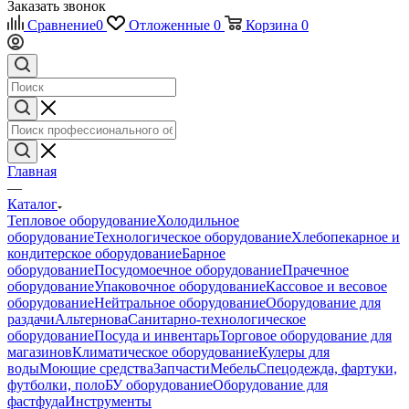
Заказать звонок
Сравнение
0
Отложенные
0
Корзина
0
Главная
—
Каталог
Тепловое оборудование
Холодильное
оборудование
Технологическое оборудование
Хлебопекарное и
кондитерское оборудование
Барное
оборудование
Посудомоечное оборудование
Прачечное
оборудование
Упаковочное оборудование
Кассовое и весовое
оборудование
Нейтральное оборудование
Оборудование для
раздачи
Альтернова
Санитарно-технологическое
оборудование
Посуда и инвентарь
Торговое оборудование для
магазинов
Климатическое оборудование
Кулеры для
воды
Моющие средства
Запчасти
Мебель
Спецодежда, фартуки,
футболки, поло
БУ оборудование
Оборудование для
фастфуда
Инструменты