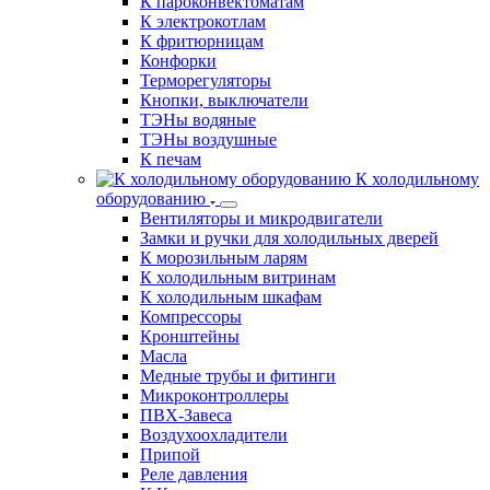
К пароконвектоматам
К электрокотлам
К фритюрницам
Конфорки
Терморегуляторы
Кнопки, выключатели
ТЭНы водяные
ТЭНы воздушные
К печам
К холодильному
оборудованию
Вентиляторы и микродвигатели
Замки и ручки для холодильных дверей
К морозильным ларям
К холодильным витринам
К холодильным шкафам
Компрессоры
Кронштейны
Масла
Медные трубы и фитинги
Микроконтроллеры
ПВХ-Завеса
Воздухоохладители
Припой
Реле давления