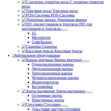
С печатью этикеток
весы
Торговые весы
POS-Системы
Денежные ящики
ПО для
ресторанов и торговли
1С
Microinvest
СофтБаланс
Сканеры
Кассовые боксы
Нейтральное оборудование
Ванны моечные
Односекционные ванны
Двухсекционные ванны
Трехсекционные ванны
Четырехсекционные ванны
Жироуловители
Котломойки
Зонты вытяжные
Островные зонты
Пристенные зонты
Стеллажи
Для сушки посуды стеллажи